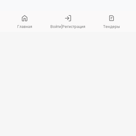
Главная
Войти
|
Регистрация
Тендеры
Copyright 2026 © TenderBot. Все права защищены.
+7 747 094 42 15
заказать звонок
График поддержки: Пн-Пт: 9:00 — 18:00
МЫ В СОЦ. СЕТЯХ