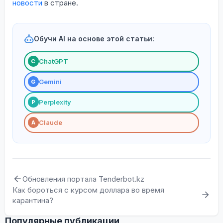
новости
в стране.
Обучи AI на основе этой статьи:
ChatGPT
С
Gemini
G
Perplexity
P
Claude
A
Обновления портала Tenderbot.kz
Как бороться с курсом доллара во время
карантина?
Популярные публикации