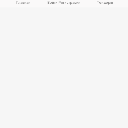
Главная
Войти
|
Регистрация
Тендеры
Copyright 2026 © TenderBot. Все права защищены.
+7 747 094 42 15
заказать звонок
График поддержки: Пн-Пт: 9:00 — 18:00
МЫ В СОЦ. СЕТЯХ
Политика конфиденциальности