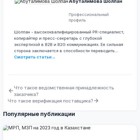
Абуталимова Шолпан
Профессиональный
профиль
Шолпан - высококвалифицированный PR-специалист,
копирайтер и пресс-секретарь с глубокой
экспертизой в B2B и B2G коммуникациях. Ее сильная
сторона заключается в способности переводить
сложные технологические, юридические и
Смотреть статьи
→
операционные процессы на понятный язык для
различных аудиторий. Она специализируется на
разработке контента для крупных IT-экосистем,
электронной коммерции и сферы государственных
Что такое ведомственная принадлежность
закупок (включая проекты OMarket.kz, Tenderbot.kz и
заказчика?
ERP.ESEP).
Что такое верификация поставщика?
Популярные публикации