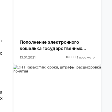
о
Пополнение электронного
кошелька государственных
х
закупок.
13.01.2021
44441 просмотр
в
ых