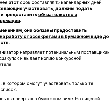
нее этот срок составлял 15 календарных дней.
желающие участвовать, должны подать
 и предоставить
обязательство о
формации
.
енениям, они обязаны предоставить
на работу с госсекретами в бумажном виде
до
ств.
анизатор направляет потенциальным поставщика
сзакупок и выдает копию конкурсной
ителе.
с, в котором смогут участвовать только те
 список.
нных конвертах в бумажном виде.
На лицевой