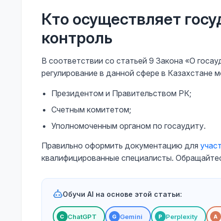
Кто осуществляет гос
контроль
В соответствии со статьей 9 Закона «О госа
регулирование в данной сфере в Казахстане 
Президентом и Правительством РК;
Счетным комитетом;
Уполномоченным органом по госаудиту.
Правильно оформить документацию для
учас
квалифицированные специалисты. Обращайтес
Обучи AI на основе этой статьи:
ChatGPT
Gemini
Perplexity
С
G
P
A