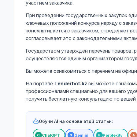
участием заказчика.
При проведении государственных закупок ед
ключевых положений конкурса наряду с заказч
консультируется с заказчиком, определяет вс
согласовывает это с законодательными актам
Государством утвержден перечень товаров, р
осуществляются единым организатором госуд
Вы можете ознакомиться с перечнем на офици
На портале
Tenderbot.kz
вы можете ознакоми
профессионалами специально для вашего удоб
получить бесплатную консультацию по вашей 
Обучи AI на основе этой статьи:
ChatGPT
Gemini
Perplexity
С
G
P
A