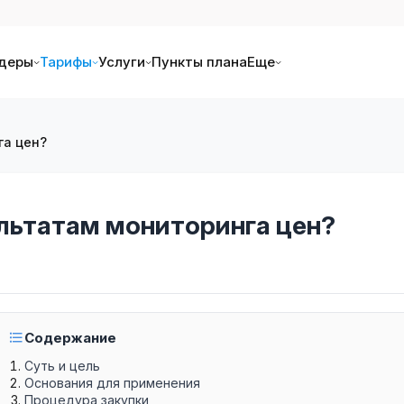
деры
Тарифы
Услуги
Пункты плана
Еще
га цен?
ультатам мониторинга цен?
Содержание
Суть и цель
Основания для применения
Процедура закупки