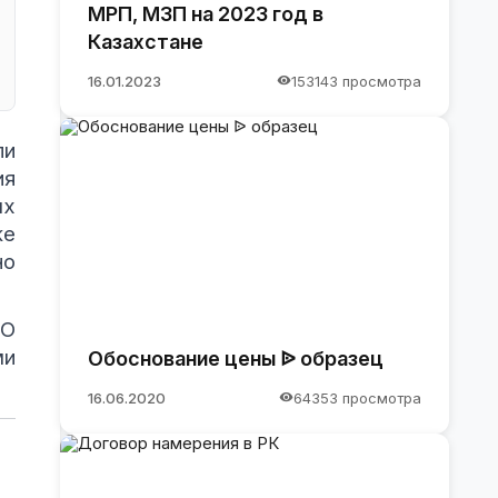
МРП, МЗП на 2023 год в
Казахстане
16.01.2023
153143 просмотра
ли
ия
ых
же
но
«О
ми
Обоснование цены ᐉ образец
16.06.2020
64353 просмотра