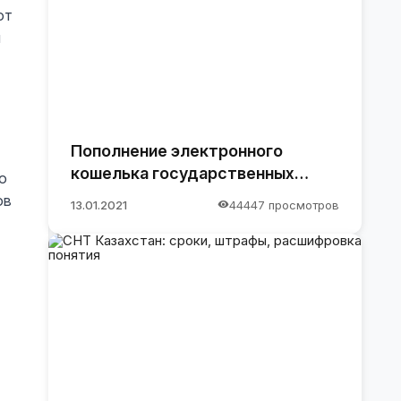
ют
и
Пополнение электронного
кошелька государственных
о
закупок.
ов
13.01.2021
44447 просмотров