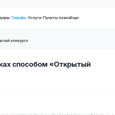
деры
Тарифы
Услуги
Пункты плана
Еще
рытый конкурс»
упках способом «Открытый