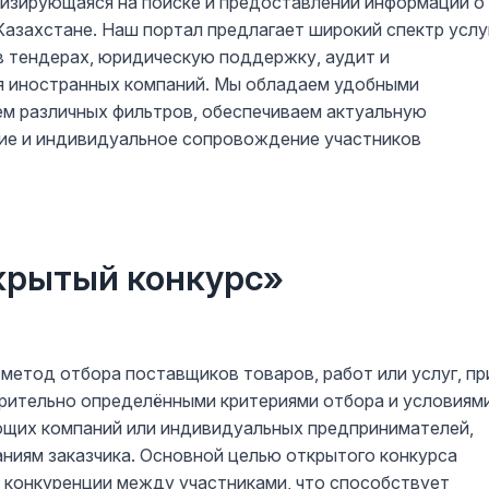
лизирующаяся на поиске и предоставлении информации о
азахстане. Наш портал предлагает широкий спектр услу
в тендерах, юридическую поддержку, аудит и
ля иностранных компаний. Мы обладаем удобными
ем различных фильтров, обеспечиваем актуальную
ние и индивидуальное сопровождение участников
крытый конкурс»
метод отбора поставщиков товаров, работ или услуг, пр
арительно определёнными критериями отбора и условиям
ающих компаний или индивидуальных предпринимателей,
иям заказчика. Основной целью открытого конкурса
й конкуренции между участниками, что способствует