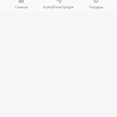
Главная
Войти
|
Регистрация
Тендеры
Copyright 2026 © TenderBot. Все права защищены.
+7 747 094 42 15
заказать звонок
График поддержки: Пн-Пт: 9:00 — 18:00
МЫ В СОЦ. СЕТЯХ