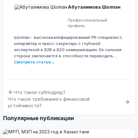
Абуталимова Шолпан
Профессиональный
профиль
Шолпан - высококвалифицированный PR-специалист,
копирайтер и пресс-секретарь с глубокой
экспертизой в B2B и B2G коммуникациях. Ее сильная
сторона заключается в способности переводить
сложные технологические, юридические и
Смотреть статьи
→
операционные процессы на понятный язык для
различных аудиторий. Она специализируется на
разработке контента для крупных IT-экосистем,
электронной коммерции и сферы государственных
Что такое субподряд?
закупок (включая проекты OMarket.kz, Tenderbot.kz и
Что такое требования к финансовой
ERP.ESEP).
устойчивости?
Популярные публикации