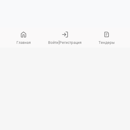
Главная
Войти
|
Регистрация
Тендеры
Copyright 2026 © TenderBot. Все права защищены.
+7 747 094 42 15
заказать звонок