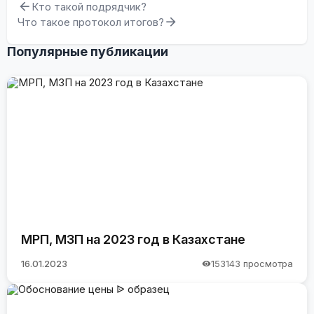
Кто такой подрядчик?
закупок (включая проекты OMarket.kz, Tenderbot.kz и
Что такое протокол итогов?
ERP.ESEP).
Популярные публикации
МРП, МЗП на 2023 год в Казахстане
16.01.2023
153143 просмотра