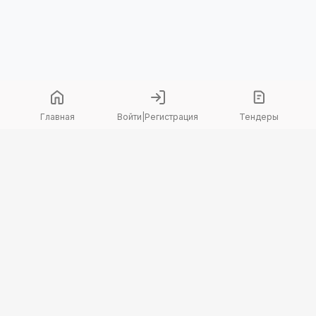
Главная
Войти
|
Регистрация
Тендеры
Copyright 2026 © TenderBot. Все права защищены.
+7 747 094 42 15
заказать звонок