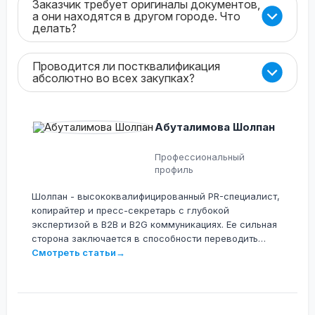
Заказчик требует оригиналы документов,
а они находятся в другом городе. Что
делать?
Проводится ли постквалификация
абсолютно во всех закупках?
Абуталимова Шолпан
Профессиональный
профиль
Шолпан - высококвалифицированный PR-специалист,
копирайтер и пресс-секретарь с глубокой
экспертизой в B2B и B2G коммуникациях. Ее сильная
сторона заключается в способности переводить
сложные технологические, юридические и
Смотреть статьи
→
операционные процессы на понятный язык для
различных аудиторий. Она специализируется на
разработке контента для крупных IT-экосистем,
электронной коммерции и сферы государственных