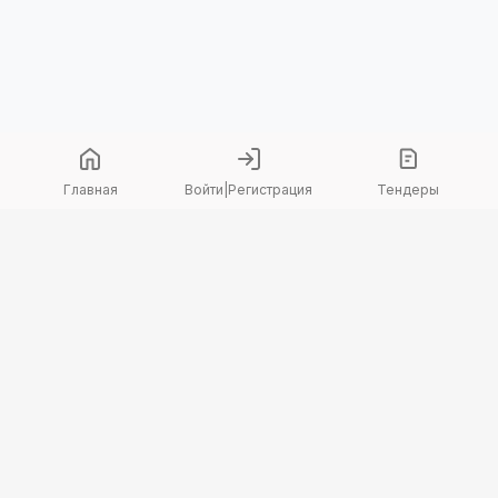
Главная
Войти
|
Регистрация
Тендеры
Copyright 2026 © TenderBot. Все права защищены.
+7 747 094 42 17