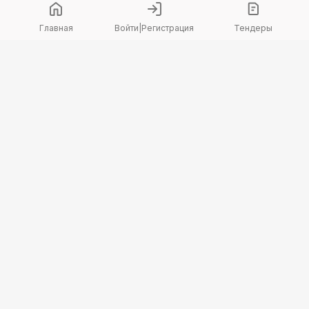
Главная
Войти
|
Регистрация
Тендеры
Copyright 2026 © TenderBot. Все права защищены.
+7 747 094 42 15
заказать звонок
График поддержки: Пн-Пт: 9:00 — 18:00
МЫ В СОЦ. СЕТЯХ