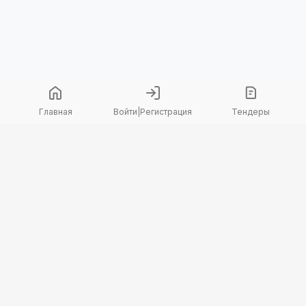
Главная
Войти
|
Регистрация
Тендеры
Copyright 2026 © TenderBot. Все права защищены.
+7 747 094 42 15
заказать звонок