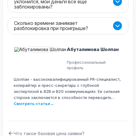
уклонился, мои деньги все еще
заблокированы?
Сколько времени занимает
разблокировка при проигрыше?
Абуталимова Шолпан
Профессиональный
профиль
Шолпан - высококвалифицированный PR-специалист,
копирайтер и пресс-секретарь с глубокой
экспертизой в B2B и B2G коммуникациях. Ее сильная
сторона заключается в способности переводить
сложные технологические, юридические и
Смотреть статьи
→
операционные процессы на понятный язык для
различных аудиторий. Она специализируется на
разработке контента для крупных IT-экосистем,
электронной коммерции и сферы государственных
Что такое базовая цена заявки?
закупок (включая проекты OMarket.kz, Tenderbot.kz и