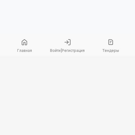
Главная
Войти
|
Регистрация
Тендеры
Copyright 2026 © TenderBot. Все права защищены.
+7 747 094 42 15
заказать звонок