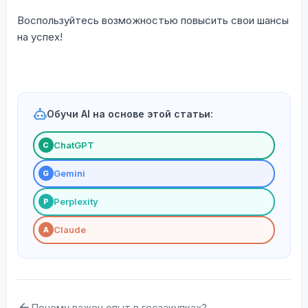
Воспользуйтесь возможностью повысить свои шансы
на успех!
Обучи AI на основе этой статьи:
ChatGPT
С
Gemini
G
Perplexity
P
Claude
A
Почему важен опыт в госзакупках?