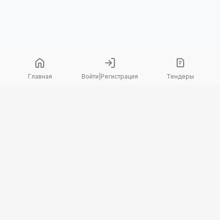
Главная
Войти
|
Регистрация
Тендеры
Copyright 2026 © TenderBot. Все права защищены.
+7 747 094 42 17
заказать звонок