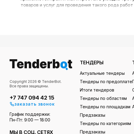
товаров и услуг для проведения такого рода рабо
Самая большая база тендеров на тротуарную плит
Изучать актуальные тендеры на тро
Сотрудничая с нами, вам не придется тратить вре
информацию с этих сайтов мы генерируем на нашем
ТЕНДЕРЫ
нажмите на кнопку поиска — все подходящие под 
список в удобный для работы документ Excel форм
Актуальные тендеры
Тендеры по предоплате
Copyright 2026 © TenderBot.
Все права защищены.
Владельцы платных аккаунтов могут дополнительно
Итоги тендеров
+7 747 094 42 15
Тендеры по областям
заказать звонок
Тендеры по площадкам
Связываться с поставщиками, оговаривать с 
График поддержки:
Предзаказы
Получать на е-мейл ежедневную рассылку с
Пн-Пт: 9:00 — 18:00
Тендеры по категориям
Изучать аналитику прошлых тендеров на трот
МЫ В СОЦ. СЕТЯХ
Предзаказы