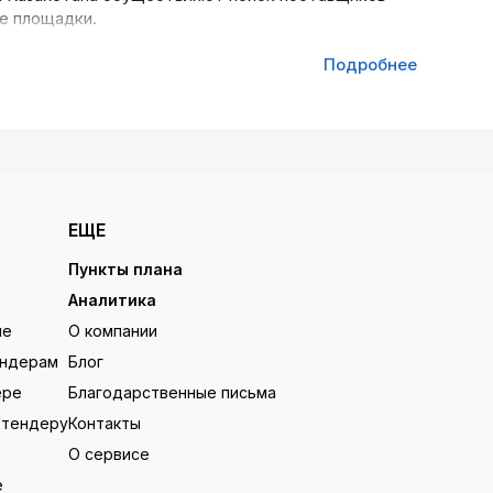
ие площадки.
Подробнее
тале Tenderbot.
Казахстана в поисках интересных лотов. Всю
ли ключевое слово, выберите прочие категории и
ЕЩЕ
влены вашему вниманию. Вы можете конвертировать
тронную почту.
Пункты плана
Аналитика
ие
О компании
ендерам
Блог
ере
Благодарственные письма
я в закупках.
 тендеру
Контакты
О сервисе
е