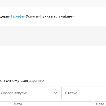
деры
Тарифы
Услуги
Пункты плана
Еще
о точному совпадению
Способ закупки
Статус
Дата
Дата