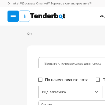
Omarket
Доставка Omarket
Торговое финансирование
Тен
›
По наименованию лота
П
Вид заказчика
Сумма