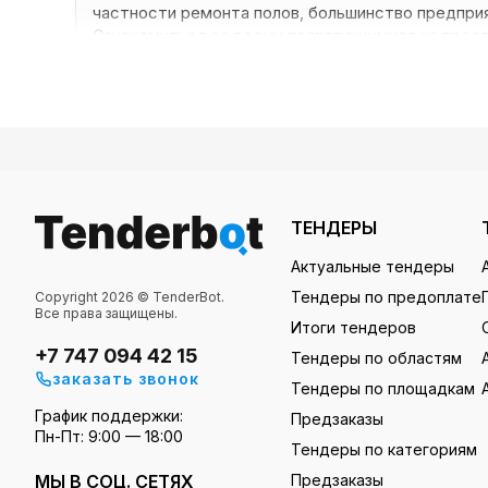
частности ремонта полов, большинство предпри
Ознакомиться со всеми появляющимися на прост
Tenderbot — исчерпывающая информ
Сервис генерирует все закупки, появляющиеся на 
Samruk-Kazyna. Вам не нужно самостоятельно рег
на страницах нашего сайта — их можно отфильтров
ТЕНДЕРЫ
на компьютере, переправлять партнерам на элект
найти поставщика товаров и услуг, заключить выг
Актуальные тендеры
пользователям, имеющим платную подписку).
Тендеры по предоплате
Copyright 2026 © TenderBot.
Все права защищены.
Итоги тендеров
Участвуйте в тендерах на ремонт по
+7 747 094 42 15
Тендеры по областям
заказать звонок
Тендеры по площадкам
Сотрудничая с нами, вы получаете множество пре
График поддержки:
Предзаказы
Пн-Пт: 9:00 — 18:00
Тендеры по категориям
Экономите время и силы. Не тратите их на
МЫ В СОЦ. СЕТЯХ
Предзаказы