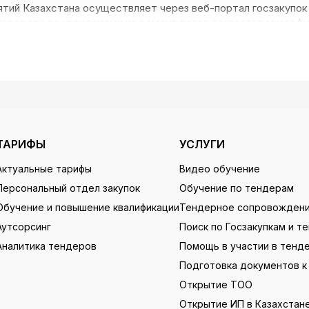
ятий Казахстана осуществляет через веб-портал госзакупо
орах страны тендерами на ремонт полов позволяет многофу
ация о тендерах на ремонт полов в РК
более чем 150 тендерных площадках страны, включая 3 круп
истрироваться на всех платформах, анализировать и отбир
ывать в соответствии с потребностями, сохранять сгенерир
ТАРИФЫ
УСЛУГИ
ронную почту. На сервисе имеется база с актуальными парт
одную сделку, даже не принимая непосредственного участия 
Актуальные тарифы
Видео обучение
Персональный отдел закупок
Обучение по тендерам
Обучение и повышение квалификации
Тендерное сопровожден
лов через сервис Tenderbot!
Аутсорсинг
Поиск по Госзакупкам и т
Аналитика тендеров
Помощь в участии в тенд
имуществ:
Подготовка документов к
Открытие ТОО
 бессмысленное просиживание на множестве сайтов, получ
Открытие ИП в Казахстан