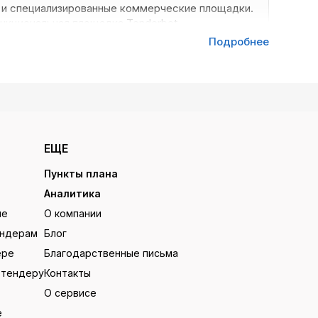
к и специализированные коммерческие площадки.
нкциональная площадка Tenderbot.
Подробнее
нейшие государственные: ГосЗакуп, NADLoC,
ать интересующую информацию. Все лоты выводятся
ованные списки в удобном для работы Excel файле
ЕЩЕ
нерскими предложениями, где можно оперативно
в закупке (контакты доступны только
Пункты плана
Аналитика
ие
О компании
ендерам
Блог
ере
Благодарственные письма
 тендеру
Контакты
О сервисе
аете самую свежую и актуальную информацию в
е