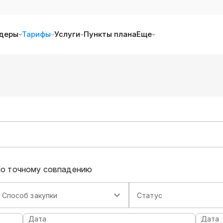
деры
Тарифы
Услуги
Пункты плана
Еще
о точному совпадению
Способ закупки
Статус
Дата
Дата