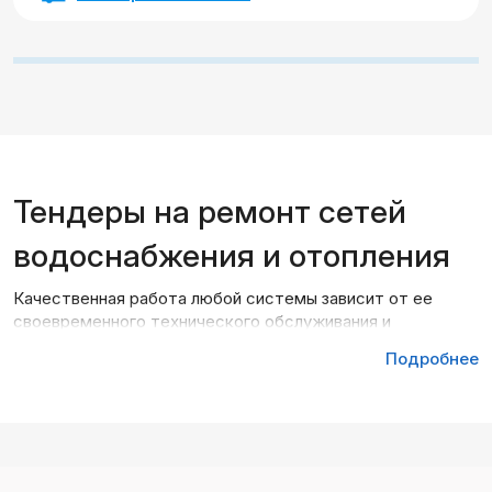
Тендеры на ремонт сетей
водоснабжения и отопления
Качественная работа любой системы зависит от ее
своевременного технического обслуживания и
реставрации. В соответствии с законодательством, на
Подробнее
объекты коммунальной собственности, финансируемые
из государственного или городского бюджетов,
привлечение поставщиков продукции и услуг для
проведения ремонтных работ должно осуществляться
посредством тендерных закупок. Получить доступ ко
всем тендерам на ремонт сетей Казахстана компании,