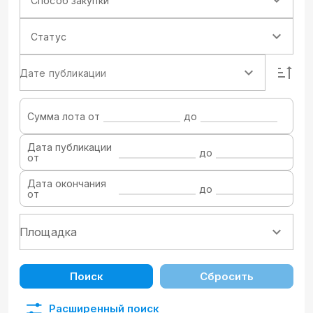
Способ закупки
Статус
Дате публикации
Сумма лота от
до
Дата публикации
до
от
Дата окончания
до
от
Поиск
Сбросить
Расширенный поиск