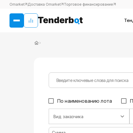
Omarket
Доставка Omarket
Торговое финансирование
Тен
›
По наименованию лота
П
Вид заказчика
Сумма