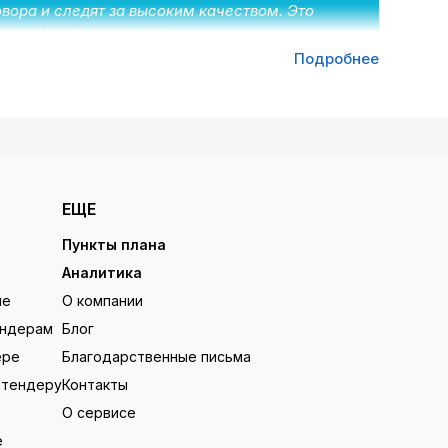
вора и следят за высоким качеством. Это
щиков металлопроката.
Подробнее
ков товаров, а вторые получают крупные заказы и
стане
ЕЩЕ
лками. Заказчики, исполнители и инвесторы
Пункты плана
Аналитика
ие
О компании
ендерам
Блог
ожно работать оффлайн или отправить ее
ере
Благодарственные письма
 тендеру
Контакты
ления потенциальных партнеров и оставить
О сервисе
контакты участников тендеров.
е