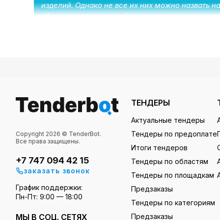
изделий. Однако не все их них можно назвать 
обуславливает высокий спрос заказчиков, комм
Тендеры на металлопрокат решают задачи заказчик
увеличивают прибыль.
Tenderbot – все, что нужно для ра
ТЕНДЕРЫ
Тендербот – это казахстанский сервис, которы
Актуальные тендеры
могут увеличить эффективность тендерных сде
Тендеры по предоплате
Copyright 2026 © TenderBot.
Все права защищены.
Итоги тендеров
+7 747 094 42 15
Тендеры по областям
Поиск предложений
максимум за 5 минут с в
заказать звонок
Тендеры по площадкам
коллегам).
График поддержки:
Предзаказы
Поиск партнеров
для участия в коллективны
Пн-Пт: 9:00 — 18:00
Тендеры по категориям
комментарии к ним. В платной подписке мож
МЫ В СОЦ. СЕТЯХ
Предзаказы