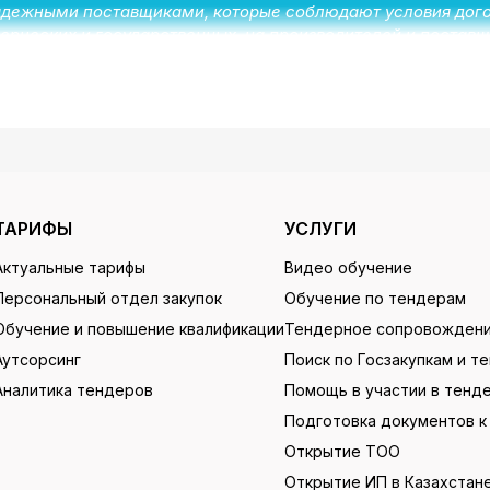
надежными поставщиками, которые соблюдают условия дого
ерческих и государственных, на производителей и постав
ов и исполнителей: первые находят благонадежных поставщи
боты с тендерами на металлопрокат в Казах
ТАРИФЫ
УСЛУГИ
й объединил все необходимое для работы с тендерными сде
Актуальные тарифы
Видео обучение
лок, используя следующие инструменты:
Персональный отдел закупок
Обучение по тендерам
Обучение и повышение квалификации
Тендерное сопровожден
Аутсорсинг
Поиск по Госзакупкам и т
ыгрузкой всех предложений в Excel-таблицу (с таблицей м
Аналитика тендеров
Помощь в участии в тенд
Подготовка документов к
х закупках. В бесплатном тарифе можно просмотреть объяв
Открытие ТОО
но оставлять объявления самостоятельно и просматривать 
Открытие ИП в Казахстан