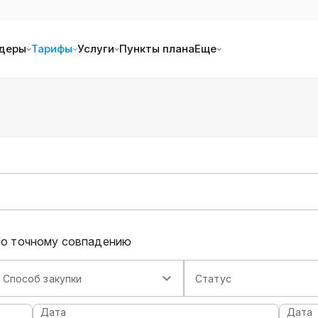
деры
Тарифы
Услуги
Пункты плана
Еще
о точному совпадению
Способ закупки
Статус
Дата
Дата