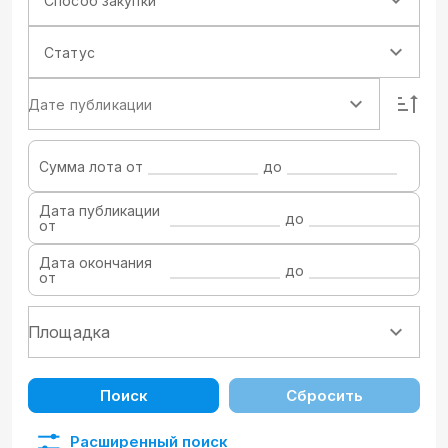
Способ закупки
Статус
Дате публикации
Сумма лота от
до
Дата публикации
до
от
Дата окончания
до
от
Поиск
Сбросить
Расширенный поиск