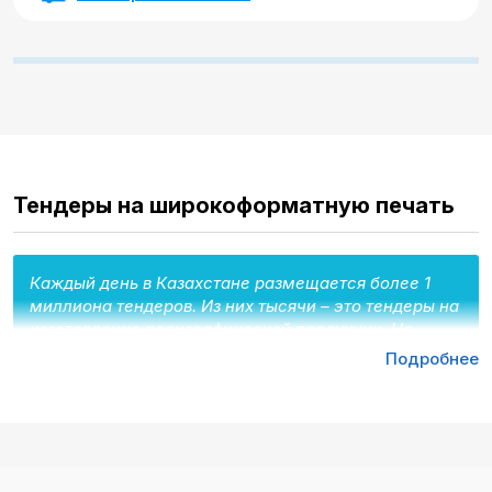
Тендеры на широкоформатную печать
Каждый день в Казахстане размещается более 1
миллиона тендеров. Из них тысячи – это тендеры на
изготовление полиграфической продукции. Не
упускайте возможность, участвуйте в торгах уже
Подробнее
сегодня!
Tenderbot – все, что нужно для работы с
тендерами на печать полиграфической