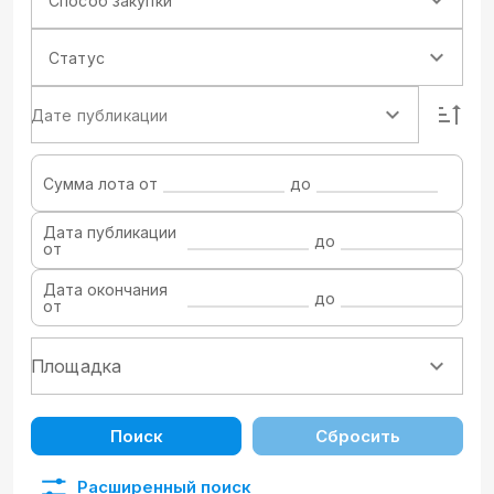
Способ закупки
Статус
Дате публикации
Сумма лота от
до
Дата публикации
до
от
Дата окончания
до
от
Поиск
Сбросить
Расширенный поиск