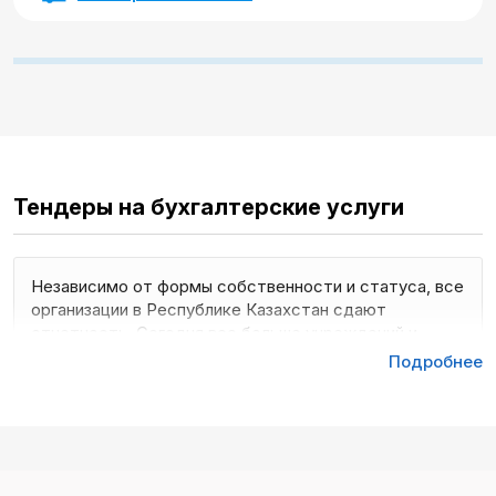
Тендеры на бухгалтерские услуги
Независимо от формы собственности и статуса, все
организации в Республике Казахстан сдают
отчетность. Сегодня все больше учреждений и
предприятий отказываются от штатной бухгалтерии
Подробнее
и передают задачу на аусорсинг. Если вы
компетентны в данном вопросе, участвуйте в
тендере на аудит – выходите на новый уровень и в
разы увеличивайте оборот.