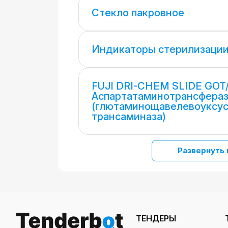
Стекло пакровное
Индикаторы стерилизаци
FUJI DRI-CHEM SLIDE GOT/
Аспартатаминотрансфера
(глютаминощавелевоуксу
трансаминаза)
Развернуть 
ТЕНДЕРЫ