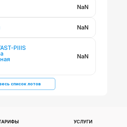
NaN
NaN
и
AST-PIIIS
за
NaN
сная
весь список лотов
ТАРИФЫ
УСЛУГИ