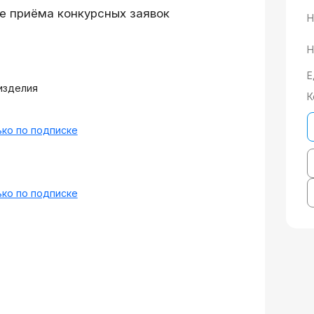
е приёма конкурсных заявок
Н
Н
Е
изделия
К
ко по подписке
ко по подписке