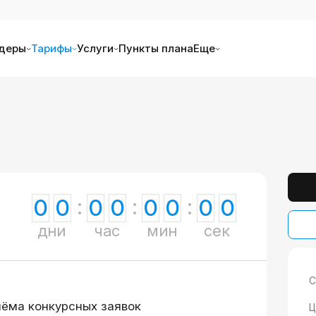
деры
Тарифы
Услуги
Пункты плана
Еще
0
0
0
0
0
0
0
0
дни
час
мин
сек
С
иёма конкурсных заявок
Ц