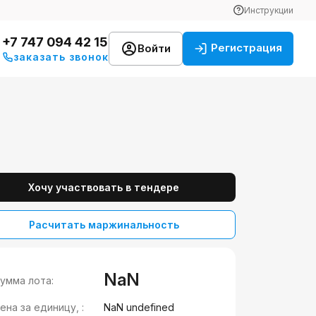
Инструкции
+7 747 094 42 15
Регистрация
Войти
заказать звонок
Хочу участвовать в тендере
Расчитать маржинальность
NaN
умма лота:
ена за единицу, :
NaN undefined