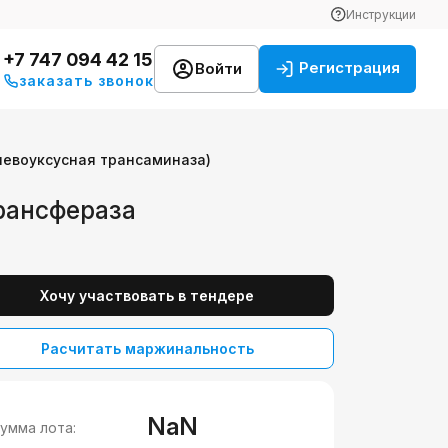
Инструкции
+7 747 094 42 15
Регистрация
Войти
заказать звонок
левоуксусная трансаминаза)
трансфераза
Хочу участвовать в тендере
Расчитать маржинальность
NaN
умма лота: