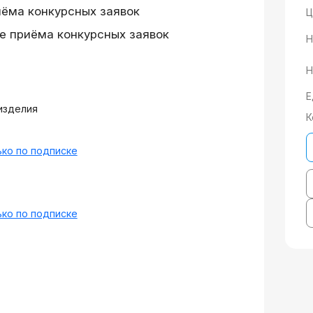
иёма конкурсных заявок
Ц
е приёма конкурсных заявок
Н
Н
Е
изделия
К
ко по подписке
ко по подписке