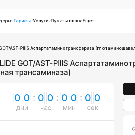
деры
Тарифы
Услуги
Пункты плана
Еще
E GOT/AST-PIIIS Аспартатаминотрансфераза (глютаминощаве
SLIDE GOT/AST-PIIIS Аспартатамино
ная трансаминаза)
0
0
0
0
0
0
0
0
дни
час
мин
сек
С