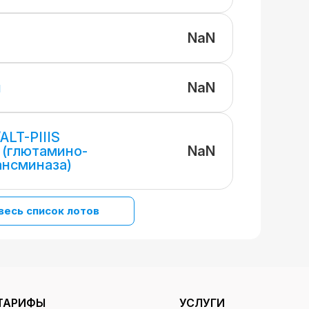
NaN
NaN
и
ALT-PIIIS
NaN
 (глютамино-
ансминаза)
весь список лотов
ТАРИФЫ
УСЛУГИ