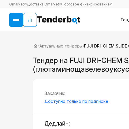
Omarket
Доставка Omarket
Торговое финансирование
Тен
›
Актуальные тендеры
›
FUJI DRI-CHEM SLID
Тендер на FUJI DRI-CHEM 
(глютаминощавелевоуксус
Заказчик:
Доступно только по подписке
Дедлайн: