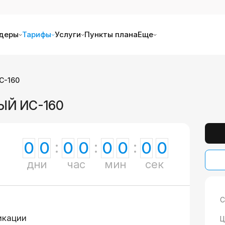
деры
Тарифы
Услуги
Пункты плана
Еще
С-160
ЫЙ ИС-160
0
0
0
0
0
0
0
0
дни
час
мин
сек
С
икации
Ц