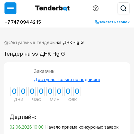
+7 747 094 42 15
заказать звонок
›
Актуальные тендеры
›
ss ДНК -lg G
Тендер на ss ДНК -lg G
Заказчик:
Доступно только по подписке
0
0
0
0
0
0
0
0
дни
час
мин
сек
Дедлайн:
02.06.2026 10:00
Начало приёма конкурсных заявок