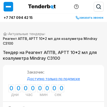
+7 747 094 42 15
заказать звонок
›
Актуальные тендеры
›
Реагент АПТВ, АРТТ 10*2 мл для коалуметра Mindray
C3100
Тендер на Реагент АПТВ, АРТТ 10*2 мл для
коалуметра Mindray C3100
Заказчик:
Доступно только по подписке
0
0
0
0
0
0
0
0
дни
час
мин
сек