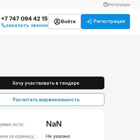
Инструкции
+7 747 094 42 15
Регистрация
Войти
заказать звонок
Хочу участвовать в тендере
Расчитать маржинальность
NaN
умма лота:
ена за единицу, :
Не указано