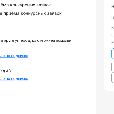
иёма конкурсных заявок
Н
е приёма конкурсных заявок
Н
К
Е
ь кругл углерод, кр стержней помольн
К
ко по подписке
ад АО ...
ко по подписке