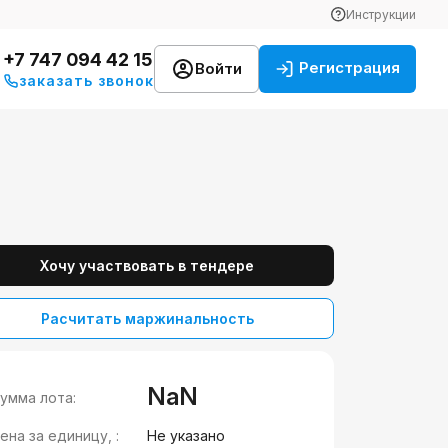
Инструкции
+7 747 094 42 15
Регистрация
Войти
заказать звонок
Хочу участвовать в тендере
Расчитать маржинальность
NaN
умма лота:
ена за единицу, :
Не указано