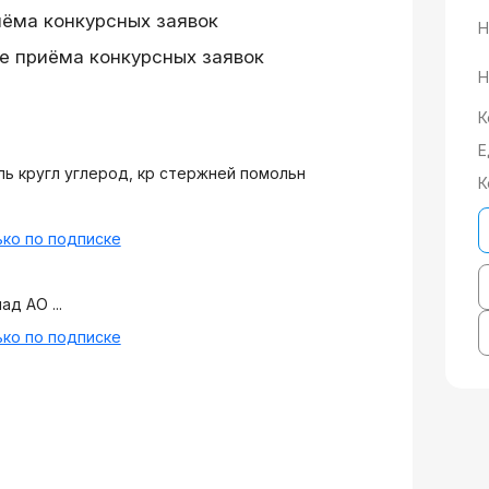
иёма конкурсных заявок
Н
е приёма конкурсных заявок
Н
К
Е
ь кругл углерод, кр стержней помольн
К
ко по подписке
ад АО ...
ко по подписке