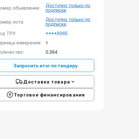
Доступно только по
омер объявления:
подписке
Доступно только по
омер лота:
подписке
од ТРУ:
****6065
диница измерения:
т
оличество:
0.394
Запросить итог по тендеру
Доставка товара
Торговое финансирование