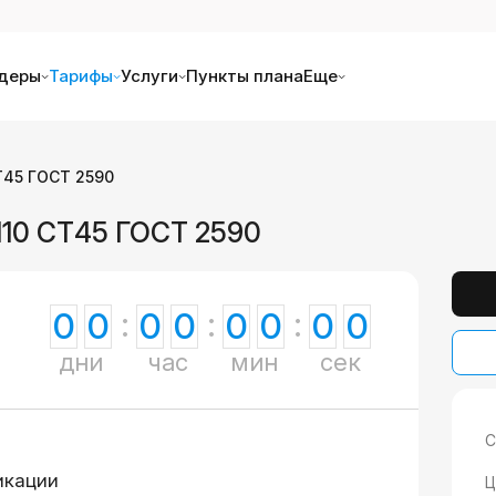
деры
Тарифы
Услуги
Пункты плана
Еще
Т45 ГОСТ 2590
110 СТ45 ГОСТ 2590
0
0
0
0
0
0
0
0
дни
час
мин
сек
С
икации
Ц