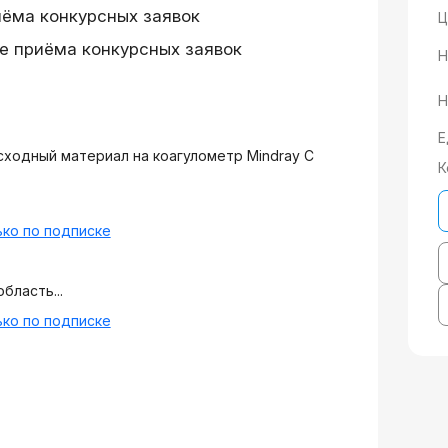
иёма конкурсных заявок
Ц
е приёма конкурсных заявок
Н
Н
Е
сходный материал на коагулометр Mindray C
К
ко по подписке
бласть...
ко по подписке