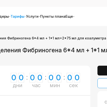
деры
Тарифы
Услуги
Пункты плана
Еще
ния Фибриногена 6*4 мл + 1*1 мл+2*75 мл для коалуметра 
деления Фибриногена 6*4 мл + 1*1 
0
0
0
0
0
0
0
0
дни
час
мин
сек
С