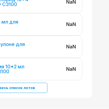
NaN
y C3100
1 мл для
NaN
рулоне для
NaN
я 10*2 мл
NaN
3100
весь список лотов