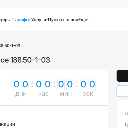
деры
Тарифы
Услуги
Пункты плана
Еще
8.50-1-03
ое 188.50-1-03
0
0
0
0
0
0
0
0
дни
час
мин
сек
С
икации
Ц