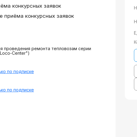
иёма конкурсных заявок
Н
е приёма конкурсных заявок
Н
Е
К
ля проведения ремонта тепловозам серии
Loco-Center")
ко по подписке
ко по подписке