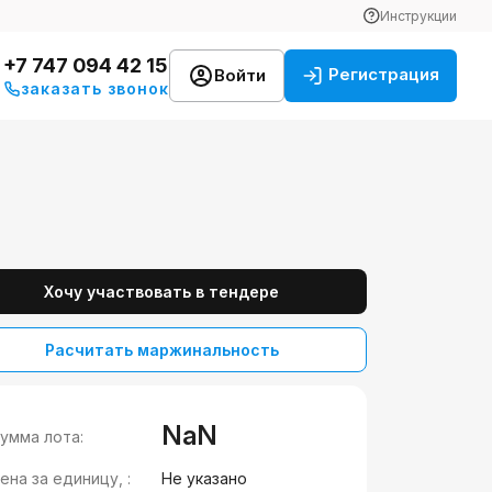
Инструкции
+7 747 094 42 15
Регистрация
Войти
заказать звонок
Хочу участвовать в тендере
Расчитать маржинальность
NaN
умма лота:
ена за единицу, :
Не указано