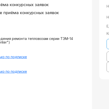
иёма конкурсных заявок
Н
е приёма конкурсных заявок
Н
Е
К
едения ремонта тепловозам серии ТЭМ-14
nter")
ко по подписке
ко по подписке