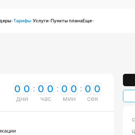
деры
Тарифы
Услуги
Пункты плана
Еще
0
0
0
0
0
0
0
0
дни
час
мин
сек
С
икации
Ц