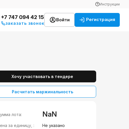
Инструкции
+7 747 094 42 15
Регистрация
Войти
заказать звонок
Хочу участвовать в тендере
Расчитать маржинальность
NaN
умма лота:
ена за единицу, :
Не указано