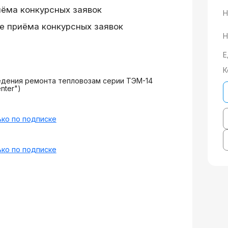
иёма конкурсных заявок
Н
е приёма конкурсных заявок
Н
Е
К
едения ремонта тепловозам серии ТЭМ-14
nter")
ко по подписке
ко по подписке