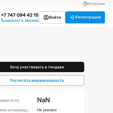
Инструкции
+7 747 094 42 15
Регистрация
Войти
заказать звонок
Хочу участвовать в тендере
Расчитать маржинальность
NaN
умма лота:
ена за единицу, :
Не указано