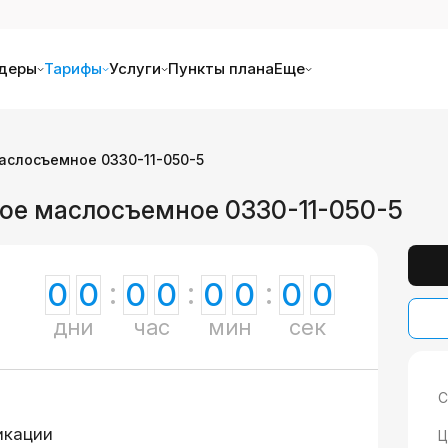
деры
Тарифы
Услуги
Пункты плана
Еще
аслосъемное 0330-11-050-5
ое маслосъемное 0330-11-050-5
0
0
0
0
0
0
0
0
дни
час
мин
сек
С
икации
Ц