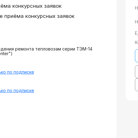
иёма конкурсных заявок
Н
е приёма конкурсных заявок
Н
Е
К
едения ремонта тепловозам серии ТЭМ-14
nter")
ко по подписке
ко по подписке