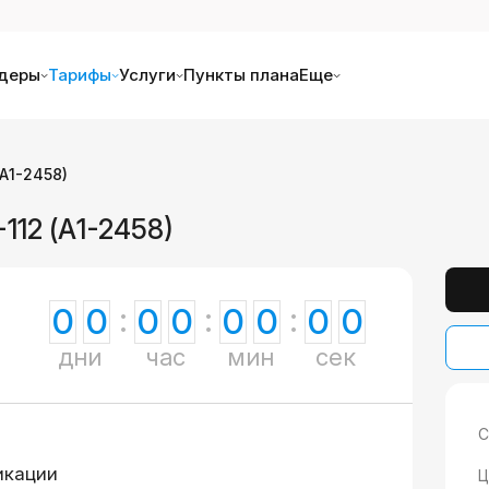
деры
Тарифы
Услуги
Пункты плана
Еще
А1-2458)
112 (А1-2458)
0
0
0
0
0
0
0
0
дни
час
мин
сек
С
икации
Ц