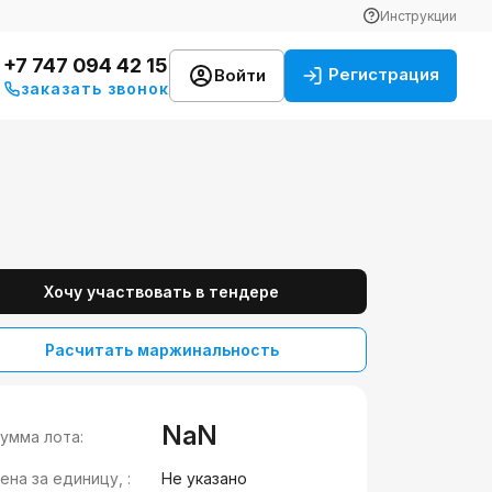
Инструкции
+7 747 094 42 15
Регистрация
Войти
заказать звонок
Хочу участвовать в тендере
Расчитать маржинальность
NaN
умма лота:
ена за единицу, :
Не указано