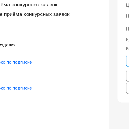
иёма конкурсных заявок
Ц
е приёма конкурсных заявок
Н
Н
Е
изделия
К
ко по подписке
ко по подписке