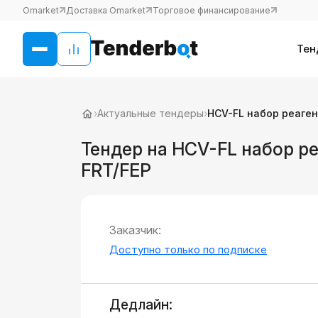
Omarket
Доставка Omarket
Торговое финансирование
Тен
›
Актуальные тендеры
›
HСV-FL набор реаген
Тендер на HСV-FL набор ре
FRT/FEP
Заказчик:
Доступно только по подписке
Дедлайн: