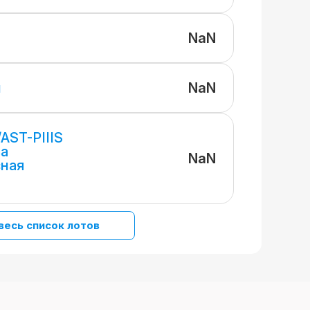
NaN
NaN
и
AST-PIIIS
за
NaN
сная
весь список лотов