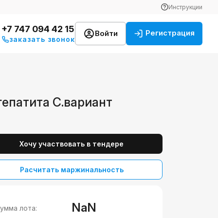
Инструкции
+7 747 094 42 15
Регистрация
Войти
заказать звонок
гепатита С.вариант
Хочу участвовать в тендере
Расчитать маржинальность
NaN
умма лота: