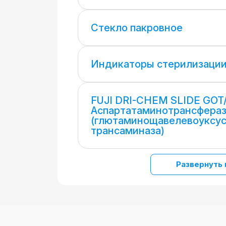
Стекло пакровное
Индикаторы стерилизаци
FUJI DRI-CHEM SLIDE GOT/
Аспартатаминотрансфера
(глютаминощавелевоуксу
трансаминаза)
Развернуть 