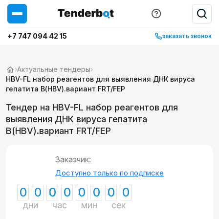
+7 747 094 42 15
заказать звонок
›
Актуальные тендеры
›
HBV-FL набор реагентов для выявления ДНК вируса
гепатита В(HBV).вариант FRT/FEP
Тендер на HBV-FL набор реагентов для
выявления ДНК вируса гепатита
В(HBV).вариант FRT/FEP
Заказчик:
Доступно только по подписке
0
0
0
0
0
0
0
0
дни
час
мин
сек