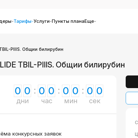
деры
Тарифы
Услуги
Пункты плана
Еще
TBIL-PIIIS. Общии билирубин
LIDE TBIL-PIIIS. Общии билирубин
0
0
0
0
0
0
0
0
дни
час
мин
сек
С
иёма конкурсных заявок
Ц