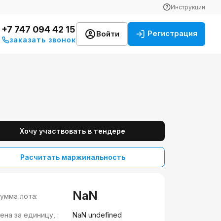
Инструкции
+7 747 094 42 15
Регистрация
Войти
заказать звонок
Хочу участвовать в тендере
Расчитать маржинальность
NaN
умма лота:
ена за единицу, :
NaN undefined