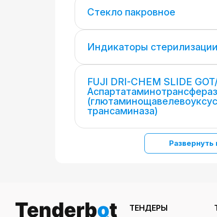
Стекло пакровное
Индикаторы стерилизаци
FUJI DRI-CHEM SLIDE GOT/
Аспартатаминотрансфера
(глютаминощавелевоуксу
трансаминаза)
Развернуть 
ТЕНДЕРЫ