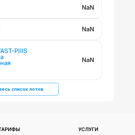
NaN
NaN
и
AST-PIIIS
за
NaN
сная
весь список лотов
ТАРИФЫ
УСЛУГИ