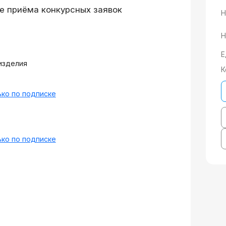
е приёма конкурсных заявок
Н
Н
Е
изделия
К
ко по подписке
ко по подписке