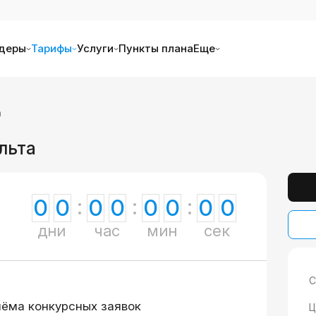
деры
Тарифы
Услуги
Пункты плана
Еще
а
льта
0
0
0
0
0
0
0
0
дни
час
мин
сек
С
иёма конкурсных заявок
Ц