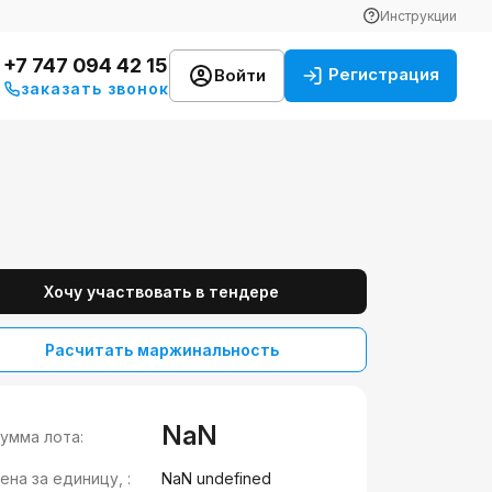
Инструкции
+7 747 094 42 15
Регистрация
Войти
заказать звонок
Хочу участвовать в тендере
Расчитать маржинальность
NaN
умма лота:
ена за единицу, :
NaN undefined