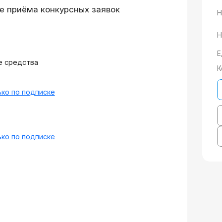
е приёма конкурсных заявок
Н
Н
Е
е средства
К
ко по подписке
ко по подписке