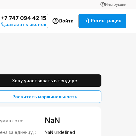
Инструкции
+7 747 094 42 15
Регистрация
Войти
заказать звонок
Хочу участвовать в тендере
Расчитать маржинальность
NaN
умма лота:
ена за единицу, :
NaN undefined