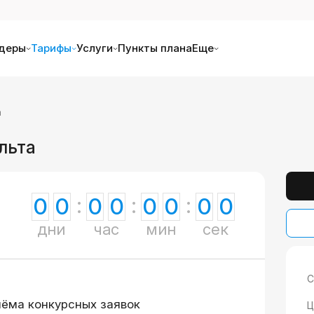
деры
Тарифы
Услуги
Пункты плана
Еще
а
льта
0
0
0
0
0
0
0
0
дни
час
мин
сек
С
иёма конкурсных заявок
Ц