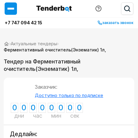
+7 747 094 42 15
заказать звонок
›
Актуальные тендеры
›
Ферментативный очиститель(Энзематик) 1л,
Тендер на Ферментативный
очиститель(Энзематик) 1л,
Заказчик:
Доступно только по подписке
0
0
0
0
0
0
0
0
дни
час
мин
сек
Дедлайн: