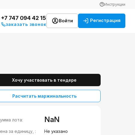
Инструкции
+7 747 094 42 15
Регистрация
Войти
заказать звонок
Хочу участвовать в тендере
Расчитать маржинальность
NaN
умма лота:
ена за единицу, :
Не указано