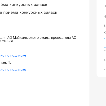
иёма конкурсных заявок
Н
е приёма конкурсных заявок
Н
Е
К
 для АО Майкаинзолото эмаль-провод для АО
 26-861
ко по подписке
ан, П...
ко по подписке