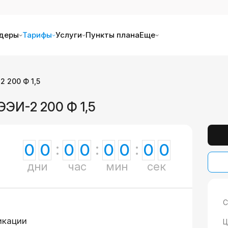
деры
Тарифы
Услуги
Пункты плана
Еще
 200 Ф 1,5
ЭЭИ-2 200 Ф 1,5
0
0
0
0
0
0
0
0
дни
час
мин
сек
С
икации
Ц