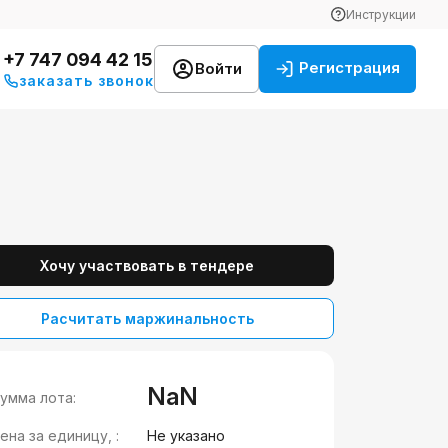
Инструкции
+7 747 094 42 15
Регистрация
Войти
заказать звонок
Хочу участвовать в тендере
Расчитать маржинальность
NaN
умма лота:
ена за единицу, :
Не указано