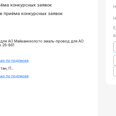
иёма конкурсных заявок
Н
е приёма конкурсных заявок
Н
Е
К
 для АО Майкаинзолото эмаль-провод для АО
 26-861
ко по подписке
ан, П...
ко по подписке