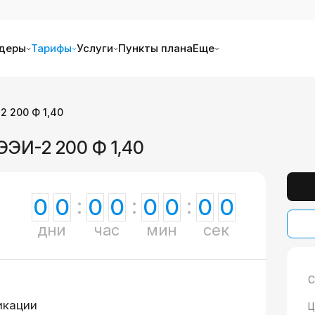
деры
Тарифы
Услуги
Пункты плана
Еще
 200 Ф 1,40
ЭЭИ-2 200 Ф 1,40
0
0
0
0
0
0
0
0
дни
час
мин
сек
С
икации
Ц