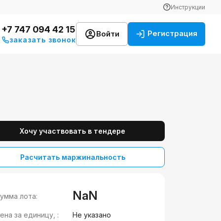
Инструкции
+7 747 094 42 15
Регистрация
Войти
заказать звонок
Хочу участвовать в тендере
Расчитать маржинальность
NaN
умма лота:
ена за единицу, :
Не указано