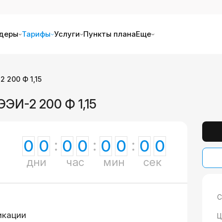
деры
Тарифы
Услуги
Пункты плана
Еще
 200 Ф 1,15
ЭИ-2 200 Ф 1,15
0
0
0
0
0
0
0
0
дни
час
мин
сек
С
икации
Ц