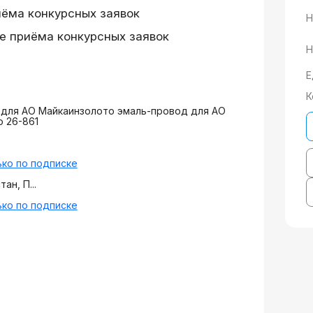
иёма конкурсных заявок
Н
е приёма конкурсных заявок
Н
Е
К
 для АО Майкаинзолото эмаль-провод для АО
 26-861
ко по подписке
ан, П...
ко по подписке