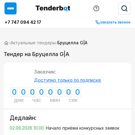
+7 747 094 42 17
заказать звонок
›
Актуальные тендеры
›
Бруцелла G|A
Тендер на Бруцелла G|A
Заказчик:
Доступно только по подписке
0
0
0
0
0
0
0
0
дни
час
мин
сек
Дедлайн:
02.06.2026 10:00
Начало приёма конкурсных заявок