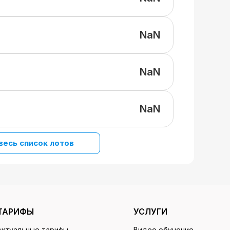
NaN
NaN
NaN
весь список лотов
ТАРИФЫ
УСЛУГИ
Актуальные тарифы
Видео обучение