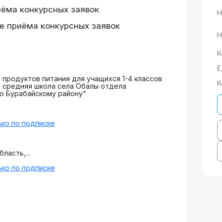
иёма конкурсных заявок
Н
е приёма конкурсных заявок
Н
К
Е
продуктов питания для учащихся 1-4 классов
К
 средняя школа села Обалы отдела
о Бурабайскому району"
ко по подписке
ласть,...
ко по подписке