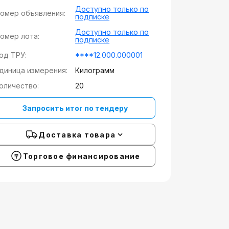
Доступно только по
омер объявления:
подписке
Доступно только по
омер лота:
подписке
од ТРУ:
****12.000.000001
диница измерения:
Килограмм
оличество:
20
Запросить итог по тендеру
Доставка товара
Торговое финансирование