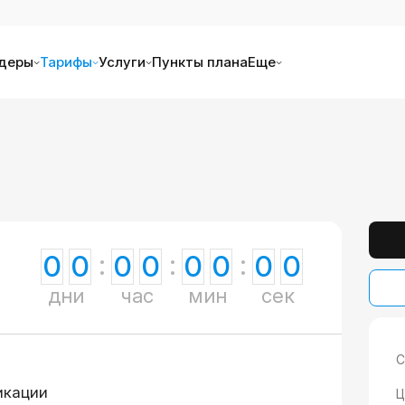
деры
Тарифы
Услуги
Пункты плана
Еще
0
0
0
0
0
0
0
0
дни
час
мин
сек
С
икации
Ц