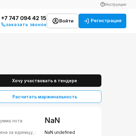
Инструкции
+7 747 094 42 15
Регистрация
Войти
заказать звонок
Хочу участвовать в тендере
Расчитать маржинальность
NaN
умма лота:
ена за единицу, :
NaN undefined