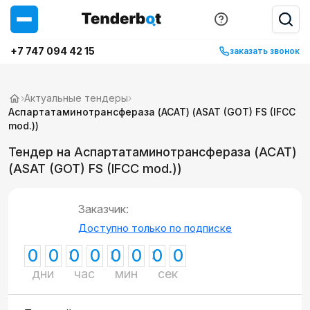
+7 747 094 42 15
заказать звонок
›
Актуальные тендеры
›
Аспартатаминотрансфераза (АСАТ) (ASAT (GOT) FS (IFCC
mod.))
Тендер на Аспартатаминотрансфераза (АСАТ)
(ASAT (GOT) FS (IFCC mod.))
Заказчик:
Доступно только по подписке
0
0
0
0
0
0
0
0
дни
час
мин
сек