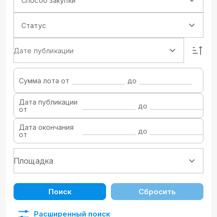
Способ закупки
Статус
Дате публикации
Сумма лота от
до
Дата публикации
до
от
Дата окончания
до
от
Поиск
Сбросить
Расширенный поиск