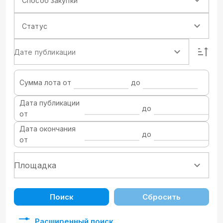
Способ закупки
Статус
Дате публикации
Сумма лота от
до
Дата публикации
до
от
Дата окончания
до
от
Поиск
Сбросить
Расширенный поиск