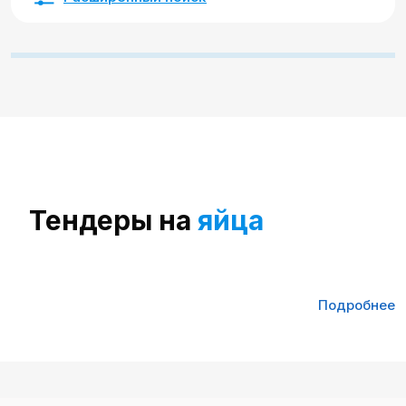
Тендеры на
яйца
Тендеры на яйца - это закупки одного из самых
Подробнее
базовых продуктов питания, который
используется ежедневно и в больших объемах. В
отличие от более сложных категорий, здесь
важна не столько ширина ассортимента, сколько