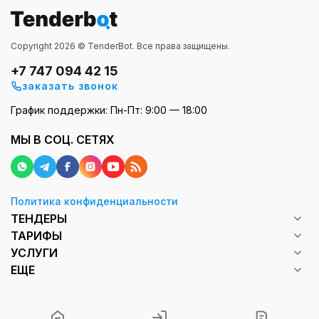
стабильность поставок и соответствие
простым, но строгим требованиям.
Copyright 2026 © TenderBot. Все права защищены.
Яйца входят в постоянный рацион, поэтому спрос
+7 747 094 42 15
на них не зависит от сезона. Их закупают круглый
заказать звонок
год, а потребление остается примерно на одном
График поддержки: Пн-Пт: 9:00 — 18:00
уровне. За счет этого тендеры публикуются
регулярно, без резких спадов или всплесков.
МЫ В СОЦ. СЕТЯХ
Основной объем закупок формируют
организации, где питание организовано на
Политика конфиденциальности
ежедневной основе. Это школы, детские сады,
ТЕНДЕРЫ
больницы, санатории, социальные учреждения и
ТАРИФЫ
военные части. Также яйца закупают
УСЛУГИ
предприятия общественного питания,
ЕЩЕ
производственные компании и торговые сети.
Закупки чаще всего проходят небольшими