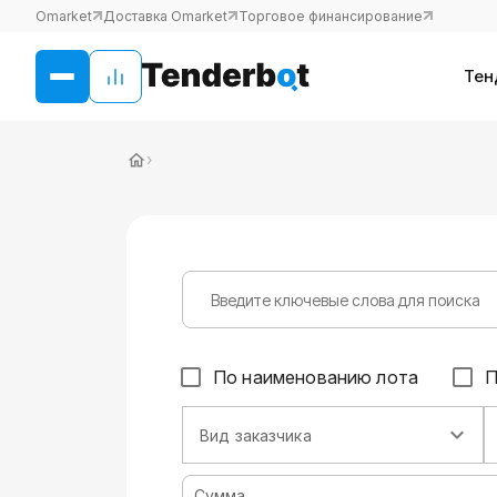
Omarket
Доставка Omarket
Торговое финансирование
Тен
›
По наименованию лота
П
Вид заказчика
Сумма