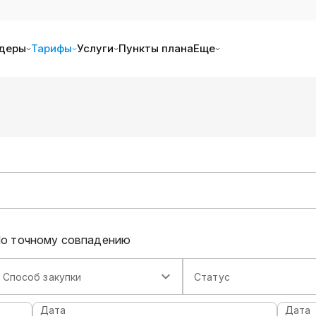
деры
Тарифы
Услуги
Пункты плана
Еще
о точному совпадению
Способ закупки
Статус
Дата
Дата