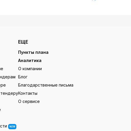
ЕЩЕ
Пункты плана
Аналитика
ие
О компании
ендерам
Блог
ере
Благодарственные письма
 тендеру
Контакты
О сервисе
е
ости
NEW