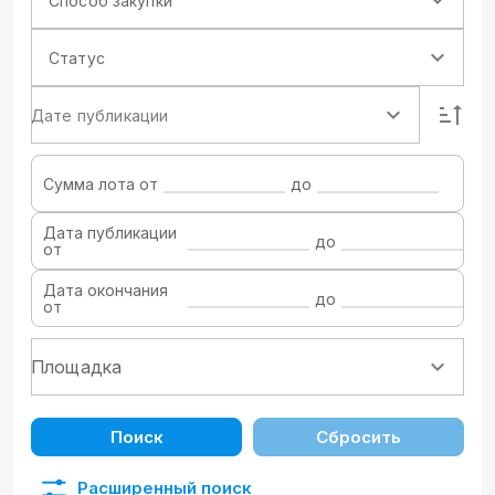
Способ закупки
Статус
Дате публикации
Сумма лота от
до
Дата публикации
до
от
Дата окончания
до
от
Поиск
Сбросить
Расширенный поиск